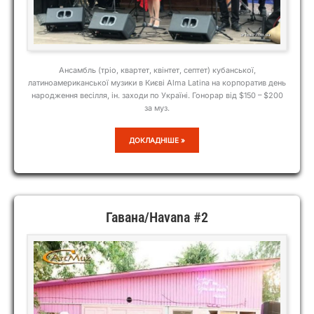
Ансамбль (тріо, квартет, квінтет, септет) кубанської,
латиноамериканської музики в Києві Alma Latina на корпоратив день
народження весілля, ін. заходи по Україні. Гонорар від $150 – $200
за муз.
ALMA
ДОКЛАДНІШЕ »
LATINA
Гавана/Havana #2