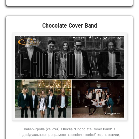
Chocolate Cover Band
Кавер-група (квінтет) з Києва “Chocolate Cover Band” з
індивідуальною програмою на весілля. ювілеї, корпоративи,