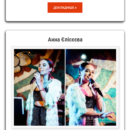
ПІДБОРАМИ
ДОКЛАДНІШЕ »
ПО
БРУКІВЦІ
Анна Єлісєєва