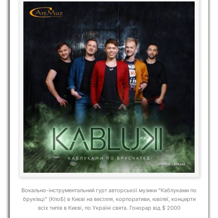
Вокально-інструментальний гурт авторської музики “Каблуками по
бруківці” (КпоБ) в Києві на весілля, корпоративи, ювілеї, концерти
всіх типів в Києві, по Україні свята. Гонорар від $ 2000