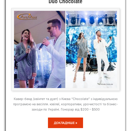
Duo Chocolate
Кавер-бенд (квінтет та дует) з Києва “Chocolate” з індивідуальною
програмою на весілля. ювілеї, корпоративи, урочистості та бізнес-
заходи по Україні. Гонорар від $200 – $500
DUO
ДОКЛАДНІШЕ »
CHOCOLATE