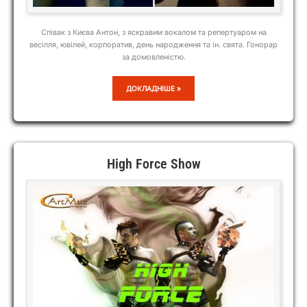
Співак з Києва Антон, з яскравим вокалом та репертуаром на
весілля, ювілей, корпоратив, день народження та ін. свята. Гонорар
за домовленістю.
АНТОН
ДОКЛАДНІШЕ »
High Force Show