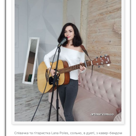
Співачка та гітаристка Lana Poles, сольно, в дуеті, з кавер-бендом