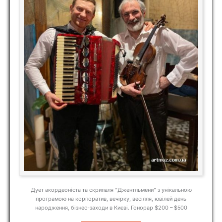
Дует акордеоніста та скрипаля “Джентльмени” з унікальною
програмою на корпоратив, вечірку, весілля, ювілей день
народження, бізнес-заходи в Києві. Гонорар $200 – $500