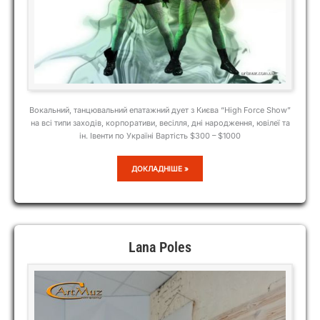
Вокальний, танцювальний епатажний дует з Києва “High Force Show”
на всі типи заходів, корпоративи, весілля, дні народження, ювілеї та
ін. Івенти по Україні Вартість $300 – $1000
HIGH
ДОКЛАДНІШЕ »
FORCE
SHOW
Lana Poles