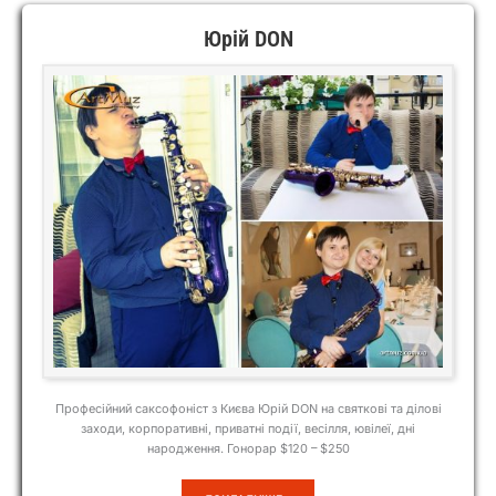
Юрій DON
Професійний саксофоніст з Києва Юрій DON на святкові та ділові
заходи, корпоративні, приватні події, весілля, ювілеї, дні
народження. Гонорар $120 – $250