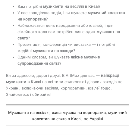
Вам потрібні
музиканти на весілля в Києві
?
У вас грандіозна подія, і ви шукаєте
музичний колектив
на корпоратив
?
Наближається день народження або ювілей, і для
сімейного кола вам потрібен лише один
музикант на
свято
?
Презентація, конференція чи виставка — і потрібні
медійні
музиканти на заходи
?
Одним словом, ви шукаєте
якісне музичне
супроводження свята
?
Ви за адресою, дорогі друзі. В ArtMuz для вас —
найкращі
музиканти в Києві
на всі типи святкових і ділових заходів по
Україні, включаючи весілля, корпоративи, ювілеї тощо.
Знайомтесь і обирайте!
Музиканти на весілля, жива музика на корпоратив, музичний
колектив на свята в Києві, по Україні